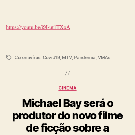
https://youtu.be/i9I-ut1TXoA
Coronavírus
,
Covid19
,
MTV
,
Pandemia
,
VMAs
Tags
Categorias
CINEMA
Michael Bay será o
produtor do novo filme
de ficção sobre a