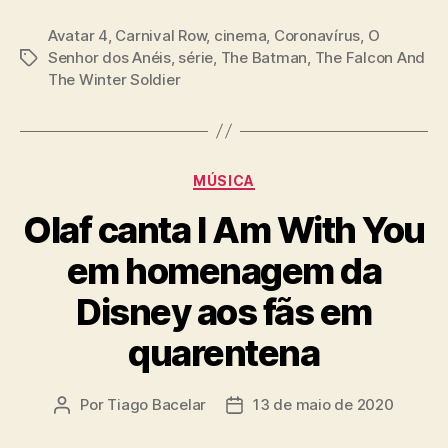
Avatar 4
,
Carnival Row
,
cinema
,
Coronavírus
,
O
Senhor dos Anéis
,
série
,
The Batman
,
The Falcon And
Tags
The Winter Soldier
Categorias
MÚSICA
Olaf canta I Am With You
em homenagem da
Disney aos fãs em
quarentena
Por
Tiago Bacelar
13 de maio de 2020
Autor
Data
do
de