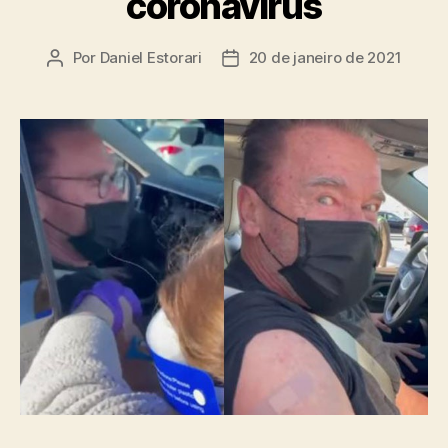
coronavírus
Por
Daniel Estorari
20 de janeiro de 2021
Autor
Data
do
de
post
publicação