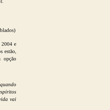
l.
ublados)
e 2004 e
s estão,
m opção
 quando
píritos
ida vai