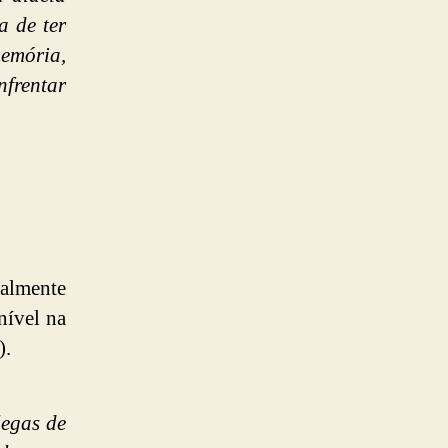
a de ter
emória,
frentar
almente
nível na
).
legas de