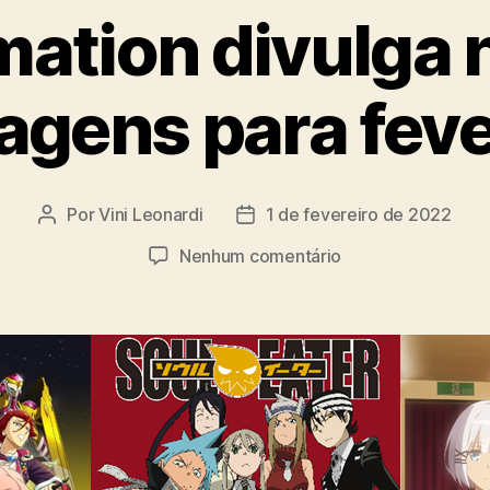
mation divulga 
agens para feve
Por
Vini Leonardi
1 de fevereiro de 2022
Autor
Data
do
de
em
Nenhum comentário
post
publicação
Funimation
divulga
novas
dublagens
para
fevereiro