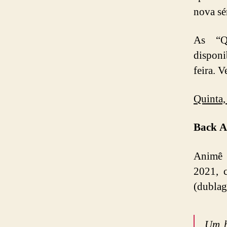
nova sé
As “Q
disponi
feira. 
Quinta,
Back A
Animê d
2021, 
(dublag
Um h