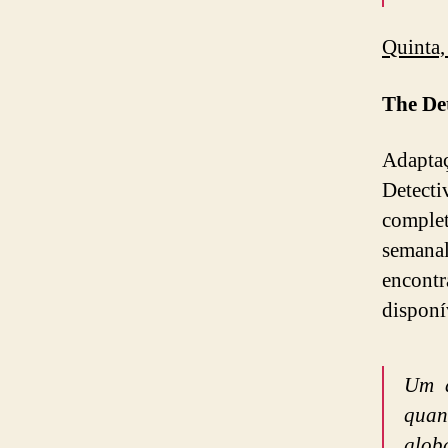
Quinta,
The Det
Adapta
Detect
compl
semana
encont
disponí
Um a
quan
globa