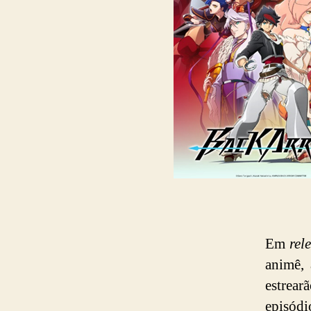
Em
rel
animê,
estrea
episódi