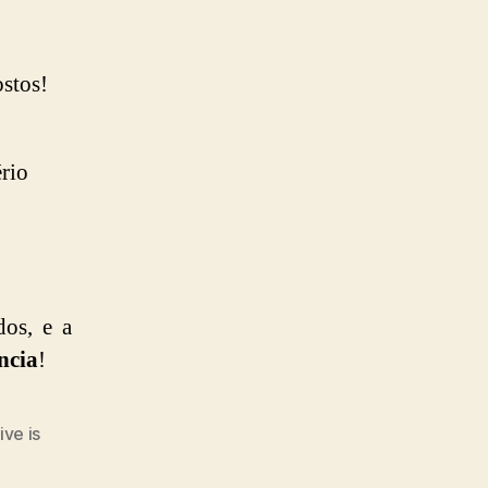
stos!
ério
dos, e a
ncia
!
ve is