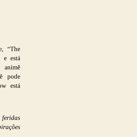
e, “The
 e está
 animê
cê pode
ow está
 feridas
pirações