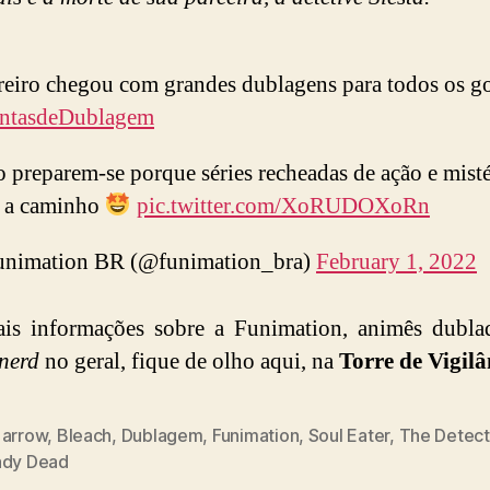
reiro chegou com grandes dublagens para todos os go
ntasdeDublagem
 preparem-se porque séries recheadas de ação e mist
o a caminho
pic.twitter.com/XoRUDOXoRn
nimation BR (@funimation_bra)
February 1, 2022
is informações sobre a Funimation, animês dubla
nerd
no geral, fique de olho aqui, na
Torre de Vigilâ
 arrow
,
Bleach
,
Dublagem
,
Funimation
,
Soul Eater
,
The Detecti
ady Dead