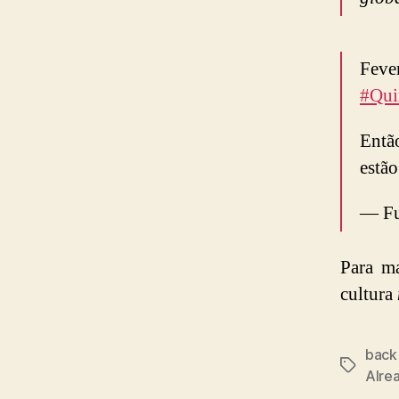
Feve
#Qui
Então
estã
— Fu
Para ma
cultura
back
Tags
Alre