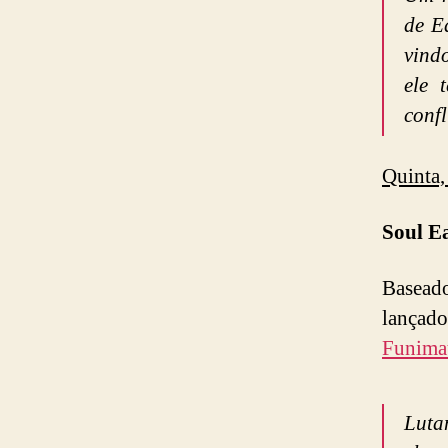
de E
vind
ele 
confl
Quinta,
Soul E
Basead
lançado
Funima
Luta