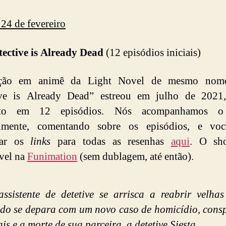
 24 de fevereiro
ective is Already Dead
(12 episódios iniciais)
ção em animê da Light Novel de mesmo nom
ive is Already Dead” estreou em julho de 2021,
eto em 12 episódios. Nós acompanhamos o
lmente, comentando sobre os episódios, e vo
rar os
links
para todas as resenhas
aqui
. O sh
vel na
Funimation
(sem dublagem, até então).
ssistente de detetive se arrisca a reabrir velhas
do se depara com um novo caso de homicídio, cons
is e a morte de sua parceira, a detetive Siesta.