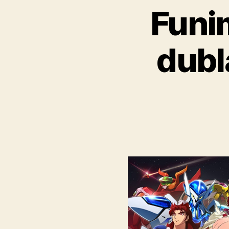
Funi
dubl