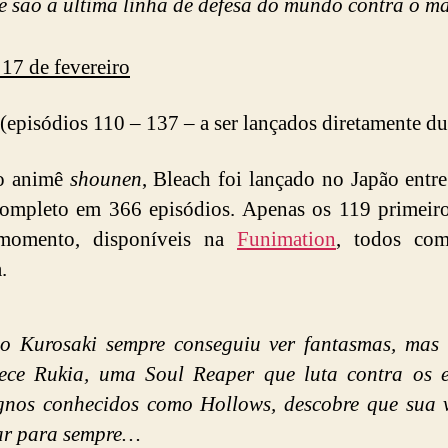
e são a última linha de defesa do mundo contra o ma
 17 de fevereiro
(episódios 110 – 137 – a ser lançados diretamente d
co animê
shounen
, Bleach foi lançado no Japão entr
ompleto em 366 episódios. Apenas os 119 primeiro
momento, disponíveis na
Funimation
, todos co
.
go Kurosaki sempre conseguiu ver fantasmas, mas
ece Rukia, uma Soul Reaper que luta contra os es
gnos conhecidos como Hollows, descobre que sua v
r para sempre…