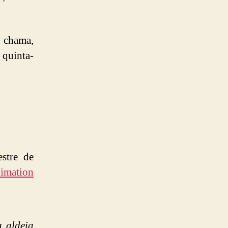
chama,
 quinta-
estre de
imation
 aldeia