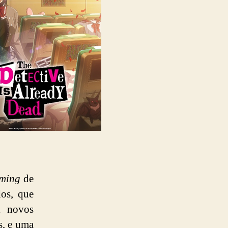
aming
de
os, que
i novos
s, e uma