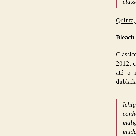
class
Quinta,
Bleach
Clássi
2012, c
até o 
dublada
Ichi
conh
mali
muda