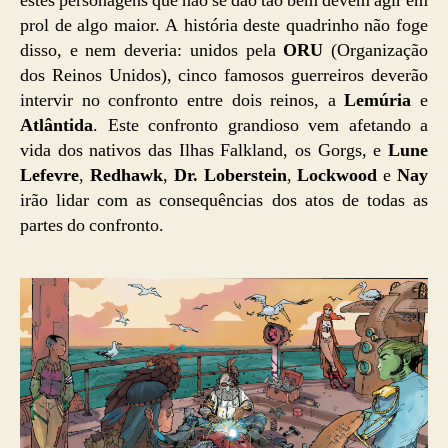
estes personagens que não se dão tão bem devem agir em
prol de algo maior. A história deste quadrinho não foge
disso, e nem deveria: unidos pela
ORU
(Organização
dos Reinos Unidos), cinco famosos guerreiros deverão
intervir no confronto entre dois reinos, a
Lemúria
e
Atlântida
. Este confronto grandioso vem afetando a
vida dos nativos das Ilhas Falkland, os Gorgs, e
Lune
Lefevre
,
Redhawk
,
Dr. Loberstein
,
Lockwood
e
Nay
irão lidar com as consequências dos atos de todas as
partes do confronto.