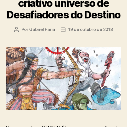
criativo universo de
Desafiadores do Destino
Por
Gabriel Faria
19 de outubro de 2018
Autor
Data
do
de
post
publicação