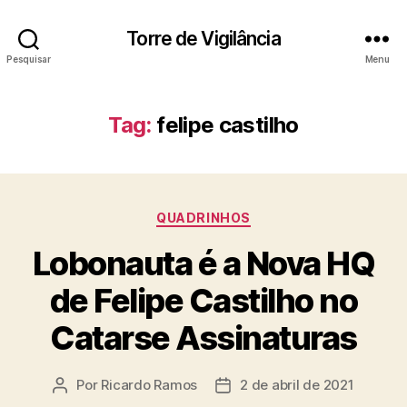
Torre de Vigilância
Pesquisar
Menu
Tag:
felipe castilho
Categorias
QUADRINHOS
Lobonauta é a Nova HQ
de Felipe Castilho no
Catarse Assinaturas
Por
Ricardo Ramos
2 de abril de 2021
Autor
Data
do
de