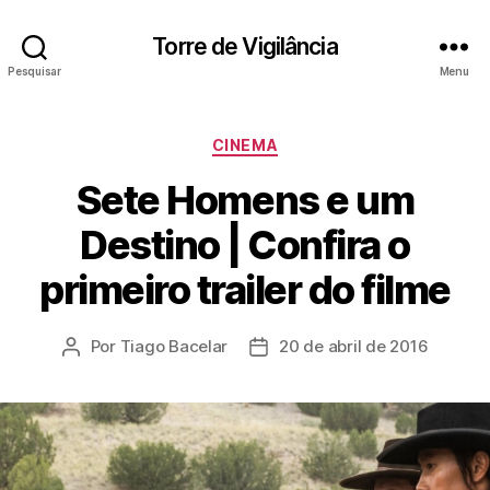
Torre de Vigilância
Pesquisar
Menu
Categorias
CINEMA
Sete Homens e um
Destino | Confira o
primeiro trailer do filme
Por
Tiago Bacelar
20 de abril de 2016
Autor
Data
do
de
post
publicação