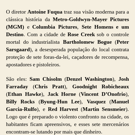
O diretor
Antoine Fuqua
traz sua visão moderna para a
clássica história da
Metro-Goldwyn-Mayer Pictures
(MGM)
e
Columbia Pictures
,
Sete Homens e um
Destino
. Com a cidade de
Rose Creek
sob o controle
mortal do industrialista
Bartholomew Bogue
(
Peter
Sarsgaard
), a desesperada população do local contrata
proteção de sete foras-da-lei, caçadores de recompensa,
apostadores e pistoleiros.
São eles:
Sam Chisolm
(
Denzel Washington
),
Josh
Farraday
(
Chris Pratt
),
Goodnight Robicheaux
(
Ethan Hawke
),
Jack Horne
(
Vincent D’Onofrio
),
Billy Rocks
(
Byung-Hun Lee
),
Vasquez
(
Manuel
Garcia-Rulfo
), e
Red Harvest
(
Martin Sensmeier
).
Logo que é preparado o violento confronto na cidade, os
habitantes ficam apreensivos, e esses sete mercenários
encontram-se lutando por mais que dinheiro.