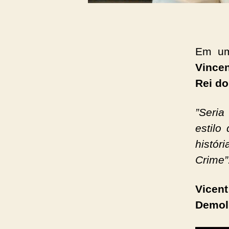
Em um
Vincen
Rei do
”Seria
estilo
histór
Crime”
Vicent
Demol