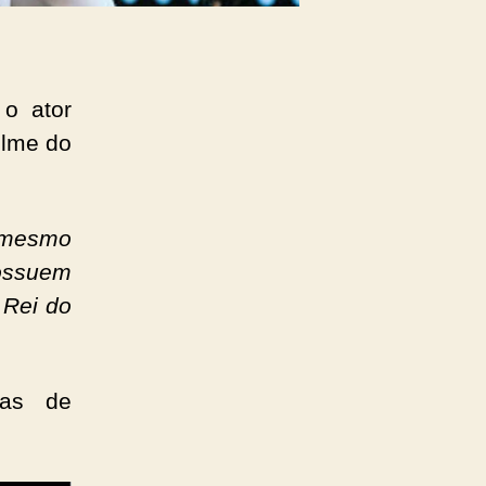
 o ator
ilme do
o mesmo
possuem
 Rei do
das de