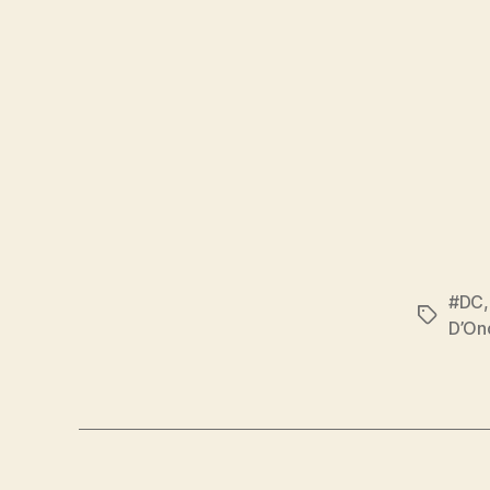
#DC
Tags
D’On