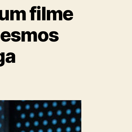
 um filme
 mesmos
ga