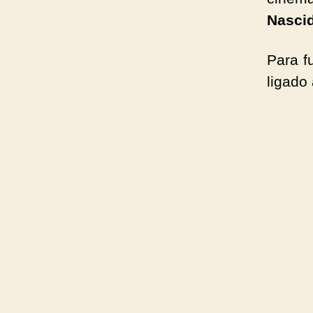
Nascid
Para f
ligado