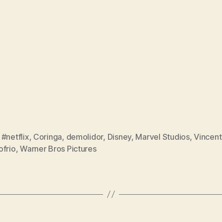
,
#netflix
,
Coringa
,
demolidor
,
Disney
,
Marvel Studios
,
Vincent
ofrio
,
Warner Bros Pictures