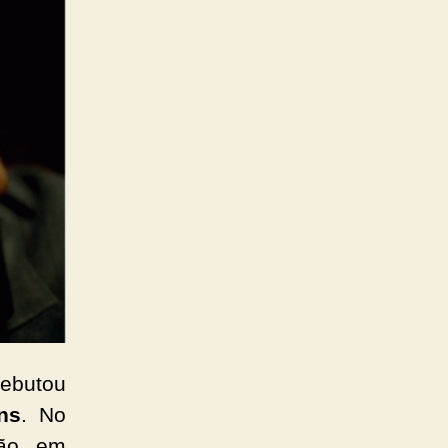
ebutou
ns
. No
ção em