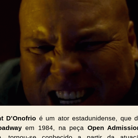
t D’Onofrio
é um ator estadunidense, que d
oadway
em 1984, na peça
Open Admissio
a, tornou-se conhecido a partir da atua