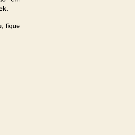
ck.
e
, fique