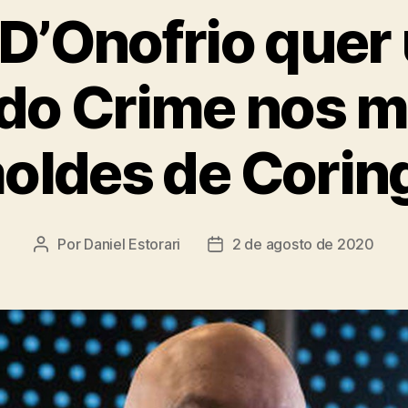
D’Onofrio quer
 do Crime nos
oldes de Corin
Por
Daniel Estorari
2 de agosto de 2020
Autor
Data
do
de
post
publicação