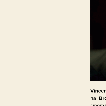
Vincen
na
Br
cinem