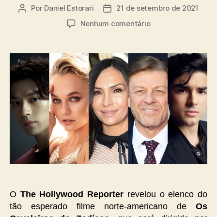
Por
Daniel Estorari
21 de setembro de 2021
Autor
Data
do
de
em
Nenhum comentário
post
publicação
Divulgado
o
elenco
do
filme
norte-
americano
de
Os
Cavaleiros
do
Zodíaco
O
The Hollywood Reporter
revelou o elenco do
tão esperado filme norte-americano de
Os