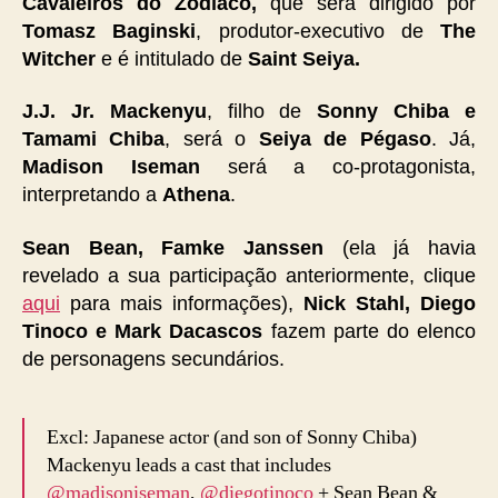
Cavaleiros do Zodíaco,
que será dirigido por
Tomasz Baginski
, produtor-executivo de
The
Witcher
e é intitulado de
Saint Seiya.
J.J. Jr. Mackenyu
, filho de
Sonny Chiba e
Tamami Chiba
, será o
Seiya de Pégaso
. Já,
Madison Iseman
será a co-protagonista,
interpretando a
Athena
.
Sean Bean, Famke Janssen
(ela já havia
revelado a sua participação anteriormente, clique
aqui
para mais informações),
Nick Stahl, Diego
Tinoco e Mark Dacascos
fazem parte do elenco
de personagens secundários.
Excl: Japanese actor (and son of Sonny Chiba)
Mackenyu leads a cast that includes
@madisoniseman
,
@diegotinoco
+ Sean Bean &