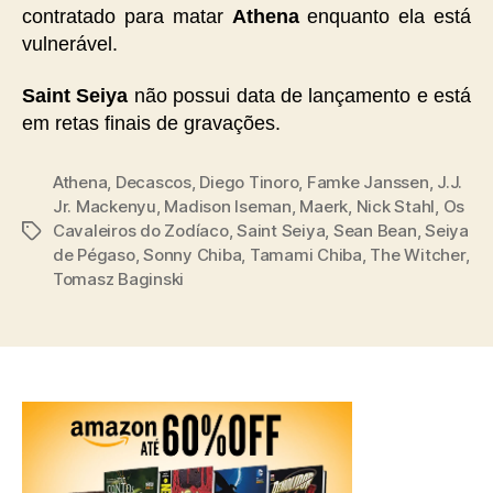
contratado para matar
Athena
enquanto ela está
vulnerável.
Saint Seiya
não possui data de lançamento e está
em retas finais de gravações.
Athena
,
Decascos
,
Diego Tinoro
,
Famke Janssen
,
J.J.
Jr. Mackenyu
,
Madison Iseman
,
Maerk
,
Nick Stahl
,
Os
Cavaleiros do Zodíaco
,
Saint Seiya
,
Sean Bean
,
Seiya
Tags
de Pégaso
,
Sonny Chiba
,
Tamami Chiba
,
The Witcher
,
Tomasz Baginski