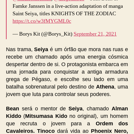
Famke Janssen in a live-action adaptation of manga
Saint Seiya, titles KNIGHTS OF THE ZODIAC
https://t.co/w3fMYGML0c
— Borys Kit (@Borys_Kit)
September 21, 2021
Nas trama,
Seiya
é um órfão que mora nas ruas e
recebe um chamado após uma energia cósmica
despertar dentro de si. O protagonista
embarca em
uma jornada para conquistar a antiga armadura
grega de Pégaso, e escolhe seu lado em uma
batalha sobrenatural pelo destino de
Athena
, uma
jovem que luta para controlar seus poderes.
Bean
será o mentor de
Seiya
, chamado
Alman
Kiddo
(
Mitsumasa Kido
no original), um homem
que recruta o jovem para a
Ordem dos
Cavaleiros. Tinoco
dará vida ao
Phoenix Nero,