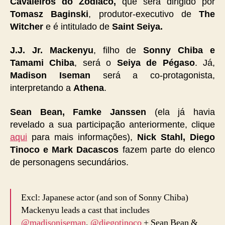
Cavaleiros do Zodíaco,
que será dirigido por
Tomasz Baginski
, produtor-executivo de
The
Witcher
e é intitulado de
Saint Seiya.
J.J. Jr. Mackenyu
, filho de
Sonny Chiba e
Tamami Chiba
, será o
Seiya de Pégaso
. Já,
Madison Iseman
será a co-protagonista,
interpretando a
Athena
.
Sean Bean, Famke Janssen
(ela já havia
revelado a sua participação anteriormente, clique
aqui
para mais informações),
Nick Stahl, Diego
Tinoco e Mark Dacascos
fazem parte do elenco
de personagens secundários.
Excl: Japanese actor (and son of Sonny Chiba)
Mackenyu leads a cast that includes
@madisoniseman
,
@diegotinoco
+ Sean Bean &