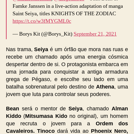
Famke Janssen in a live-action adaptation of manga
Saint Seiya, titles KNIGHTS OF THE ZODIAC
https://t.co/w3fMYGML0c
— Borys Kit (@Borys_Kit)
September 21, 2021
Nas trama,
Seiya
é um órfão que mora nas ruas e
recebe um chamado após uma energia cósmica
despertar dentro de si. O protagonista
embarca em
uma jornada para conquistar a antiga armadura
grega de Pégaso, e escolhe seu lado em uma
batalha sobrenatural pelo destino de
Athena
, uma
jovem que luta para controlar seus poderes.
Bean
será o mentor de
Seiya
, chamado
Alman
Kiddo
(
Mitsumasa Kido
no original), um homem
que recruta o jovem para a
Ordem dos
Cavaleiros. Tinoco
dará vida ao
Phoenix Nero,