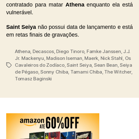
contratado para matar
Athena
enquanto ela está
vulnerável.
Saint Seiya
não possui data de lançamento e está
em retas finais de gravações.
Athena
,
Decascos
,
Diego Tinoro
,
Famke Janssen
,
J.J.
Jr. Mackenyu
,
Madison Iseman
,
Maerk
,
Nick Stahl
,
Os
Cavaleiros do Zodíaco
,
Saint Seiya
,
Sean Bean
,
Seiya
Tags
de Pégaso
,
Sonny Chiba
,
Tamami Chiba
,
The Witcher
,
Tomasz Baginski