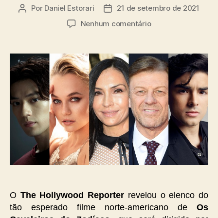
Por
Daniel Estorari
21 de setembro de 2021
Autor
Data
do
de
em
Nenhum comentário
post
publicação
Divulgado
o
elenco
do
filme
norte-
americano
de
Os
Cavaleiros
do
Zodíaco
O
The Hollywood Reporter
revelou o elenco do
tão esperado filme norte-americano de
Os