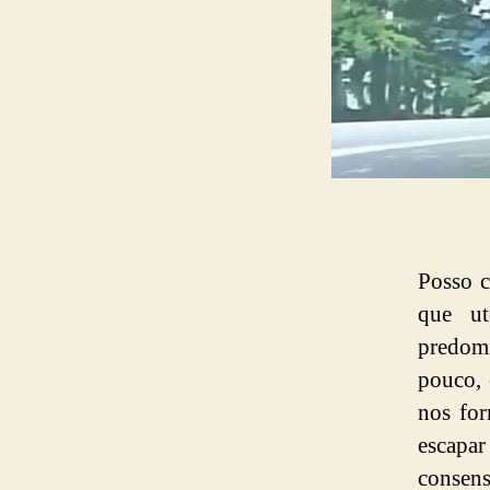
Posso c
que ut
predom
pouco, 
nos for
escapa
consens