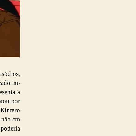
sódios,
eado no
esenta à
ptou por
 Kintaro
s não em
 poderia