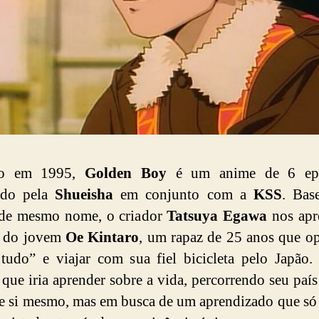
do em 1995,
Golden Boy
é um anime de 6 epi
ido pela
Shueisha
em conjunto com a
KSS
. Bas
de mesmo nome, o criador
Tatsuya Egawa
nos apr
a do jovem
Oe Kintaro
, um rapaz de 25 anos que o
 tudo” e viajar com sua fiel bicicleta pelo Japão.
 que iria aprender sobre a vida, percorrendo seu paí
e si mesmo, mas em busca de um aprendizado que só