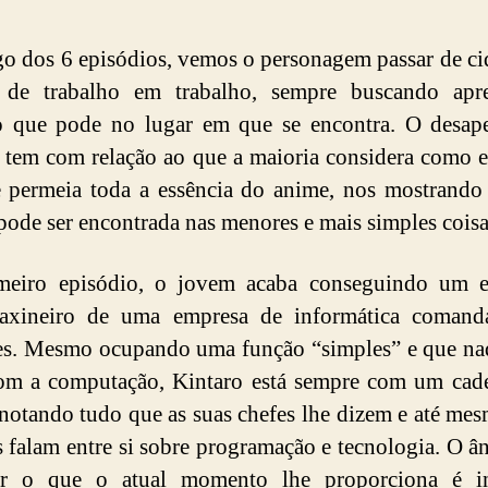
o dos 6 episódios, vemos o personagem passar de c
, de trabalho em trabalho, sempre buscando apr
 que pode no lugar em que se encontra. O desap
 tem com relação ao que a maioria considera como e
 permeia toda a essência do anime, nos mostrand
 pode ser encontrada nas menores e mais simples coisa
meiro episódio, o jovem acaba conseguindo um 
axineiro de uma empresa de informática comand
s. Mesmo ocupando uma função “simples” e que na
com a computação, Kintaro está sempre com um cad
notando tudo que as suas chefes lhe dizem e até me
s falam entre si sobre programação e tecnologia. O 
er o que o atual momento lhe proporciona é in