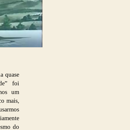
ia quase
de” foi
emos um
co mais,
ousarmos
iamente
mesmo do