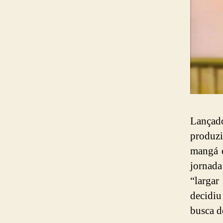
Lança
produz
mangá 
jornad
“largar
decidiu
busca d