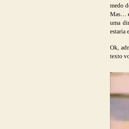
medo de
Mas… é 
uma dir
estaria
Ok, adm
texto v