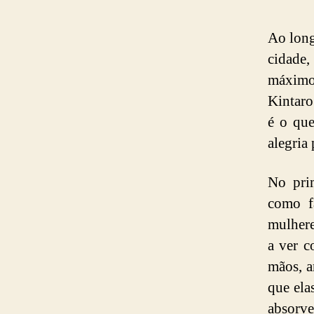
Ao long
cidade
máximo
Kintaro
é o que
alegria
No pri
como f
mulhere
a ver 
mãos, a
que ela
absorv