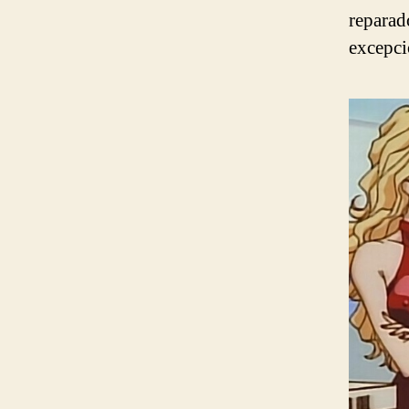
repara
excepci