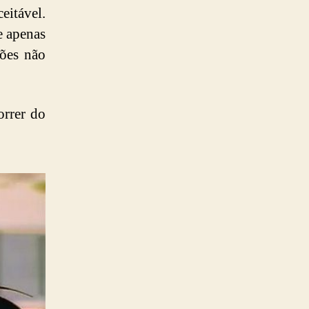
eitável.
e apenas
ções não
orrer do