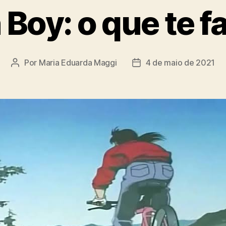
Boy: o que te fa
Por
Maria Eduarda Maggi
4 de maio de 2021
Autor
Data
do
de
post
publicação