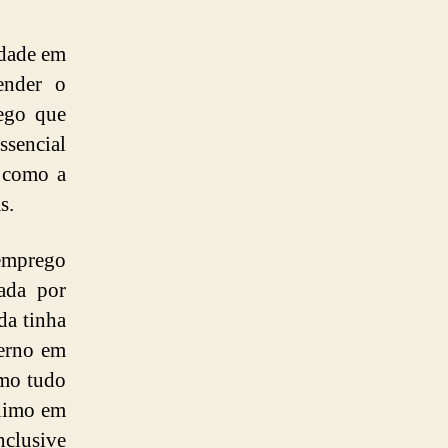
idade em
ender o
ego que
ssencial
o como a
s.
emprego
ada por
da tinha
erno em
smo tudo
ânimo em
clusive