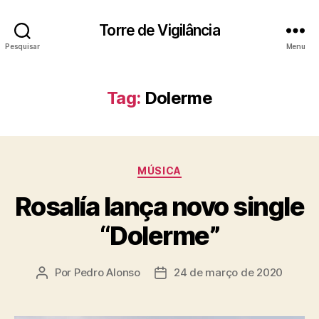
Torre de Vigilância
Pesquisar
Menu
Tag:
Dolerme
Categorias
MÚSICA
Rosalía lança novo single
“Dolerme”
Por
Pedro Alonso
24 de março de 2020
Autor
Data
do
de
post
publicação