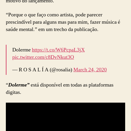
motivo do lançamento.
“Porque o que faço como artista, pode parecer
prescindível para alguns mas para mim, fazer música é
saúde mental.” em um trecho da publicação.
Dolerme
https://t.co/W6PcpaL3jX
pic.twitter.com/c8DvNkut3O
— R O S A L Í A (@rosalia)
March 24, 2020
“
Dolerme”
está disponível em todas as plataformas
digitas.