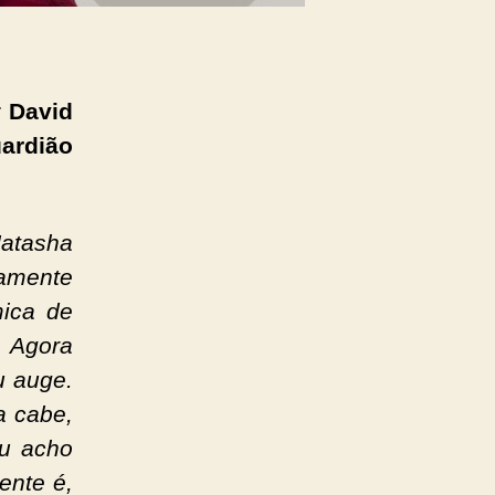
r
David
ardião
Natasha
tamente
mica de
. Agora
u auge.
a cabe,
Eu acho
ente é,