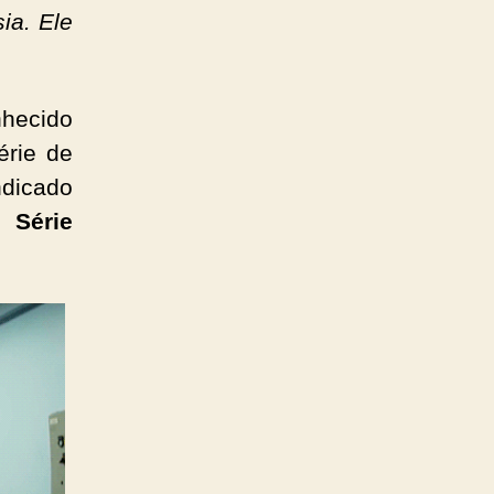
ia. Ele
.
nhecido
rie de
indicado
 Série