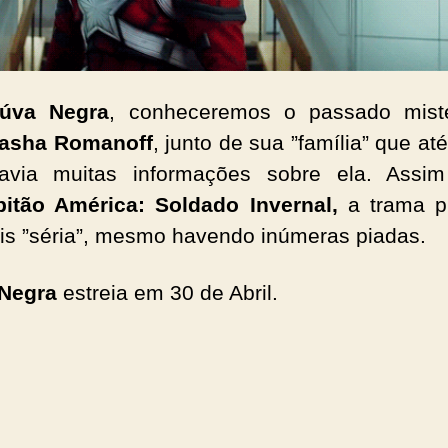
iúva Negra
, conheceremos o passado miste
asha Romanoff
, junto de sua ”família” que at
avia muitas informações sobre ela. Assi
itão América: Soldado Invernal,
a trama p
is ”séria”, mesmo havendo inúmeras piadas.
 Negra
estreia em 30 de Abril.