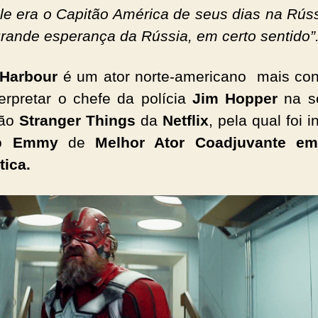
ele era o Capitão América de seus dias na Rúss
grande esperança da Rússia, em certo sentido”
 Harbour
é um ator norte-americano mais co
terpretar o chefe da polícia
Jim Hopper
na sé
são
Stranger Things
da
Netflix
, pela qual foi 
 o
Emmy
de
Melhor Ator Coadjuvante em
ica.