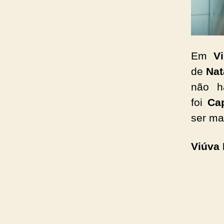
Em
V
de
Nat
não h
foi
Cap
ser ma
Viúva