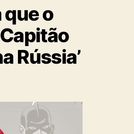
 que o
 Capitão
na Rússia’