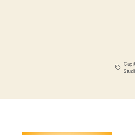
Capi
Tags
Stud