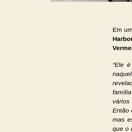
Em uma
Harbo
Verme
“Ele é
naquel
revela
famíli
vários
Então 
mas es
que o 