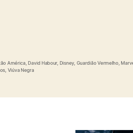
tão América
,
David Habour
,
Disney
,
Guardião Vermelho
,
Marv
ios
,
Viúva Negra