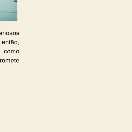
riosos
é então,
m como
romete