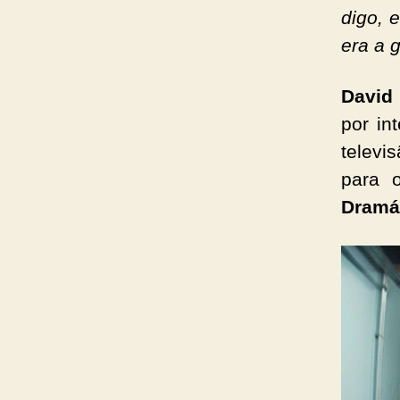
digo, 
era a 
David
por in
televi
para
Dramát