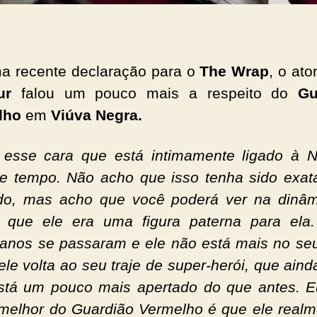
 recente declaração para o
The Wrap
, o ato
ur
falou um pouco mais a respeito do
Gu
lho
em
Viúva Negra.
 esse cara que está intimamente ligado à 
e tempo. Não acho que isso tenha sido exa
do, mas acho que você poderá ver na dinâ
a que ele era uma figura paterna para ela
 anos se passaram e ele não está mais no se
ele volta ao seu traje de super-herói, que aind
tá um pouco mais apertado do que antes. 
melhor do Guardião Vermelho é que ele realm