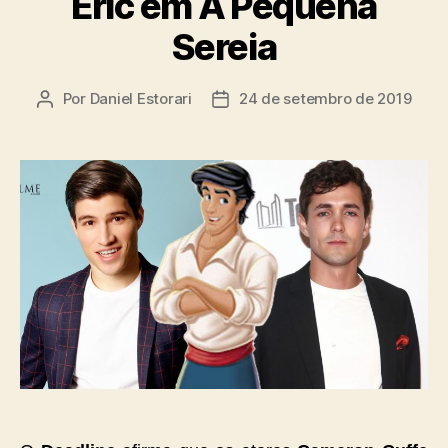
Eric em A Pequena
Sereia
Por
Daniel Estorari
24 de setembro de 2019
Autor
Data
do
de
post
publicação