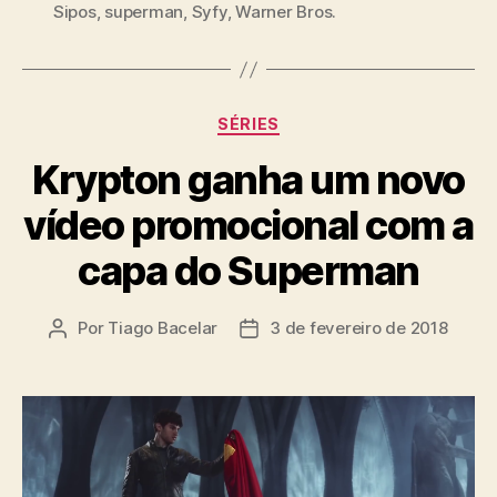
Sipos
,
superman
,
Syfy
,
Warner Bros.
Categorias
SÉRIES
Krypton ganha um novo
vídeo promocional com a
capa do Superman
Por
Tiago Bacelar
3 de fevereiro de 2018
Autor
Data
do
de
post
publicação