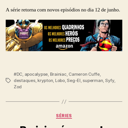
A série retorna com novos episódios no dia 12 de junho.
#DC
,
apocalypse
,
Brainiac
,
Cameron Cuffe
,
destaques
,
krypton
,
Lobo
,
Seg-El
,
superman
,
Syfy
,
Tags
Zod
Categorias
SÉRIES