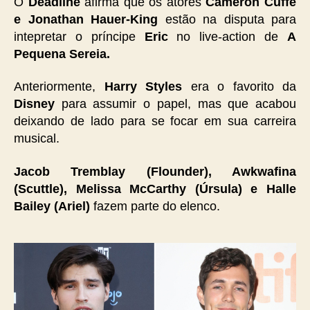
O
Deadline
afirma que os atores
Cameron Cuffe
e Jonathan Hauer-King
estão na disputa para
intepretar o príncipe
Eric
no live-action de
A
Pequena Sereia.
Anteriormente,
Harry Styles
era o favorito da
Disney
para assumir o papel, mas que acabou
deixando de lado para se focar em sua carreira
musical.
Jacob Tremblay (Flounder), Awkwafina
(Scuttle), Melissa McCarthy (Úrsula) e Halle
Bailey (Ariel)
fazem parte do elenco.