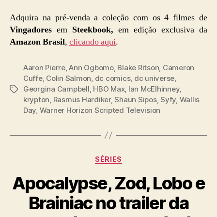
Adquira na pré-venda a coleção com os 4 filmes de
Vingadores
em
Steekbook,
em edição exclusiva da
Amazon Brasil
,
clicando aqui
.
Aaron Pierre
,
Ann Ogbomo
,
Blake Ritson
,
Cameron
Cuffe
,
Colin Salmon
,
dc comics
,
dc universe
,
Georgina Campbell
,
HBO Max
,
Ian McElhinney
,
Tags
krypton
,
Rasmus Hardiker
,
Shaun Sipos
,
Syfy
,
Wallis
Day
,
Warner Horizon Scripted Television
Categorias
SÉRIES
Apocalypse, Zod, Lobo e
Brainiac no trailer da