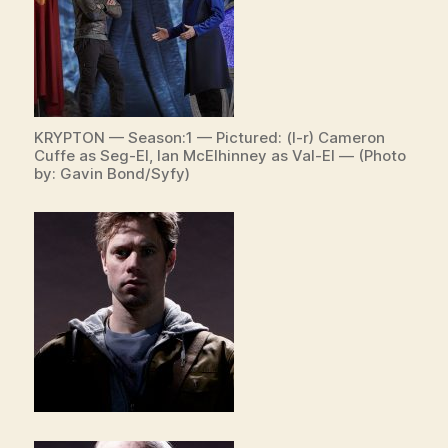
KRYPTON — Season:1 — Pictured: (l-r) Cameron
Cuffe as Seg-El, Ian McElhinney as Val-El — (Photo
by: Gavin Bond/Syfy)