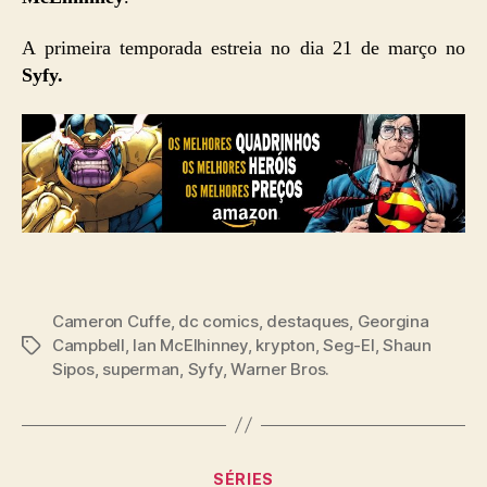
A primeira temporada estreia no dia 21 de março no
Syfy.
Cameron Cuffe
,
dc comics
,
destaques
,
Georgina
Campbell
,
Ian McElhinney
,
krypton
,
Seg-El
,
Shaun
Tags
Sipos
,
superman
,
Syfy
,
Warner Bros.
Categorias
SÉRIES