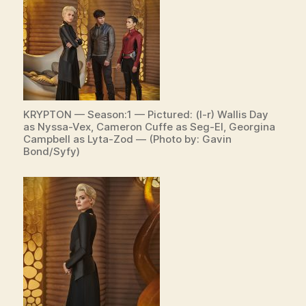
KRYPTON — Season:1 — Pictured: (l-r) Wallis Day
as Nyssa-Vex, Cameron Cuffe as Seg-El, Georgina
Campbell as Lyta-Zod — (Photo by: Gavin
Bond/Syfy)