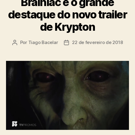
Brainiac é o grande
destaque do novo trailer
de Krypton
Por
Tiago Bacelar
22 de fevereiro de 2018
Autor
Data
do
de
post
publicação