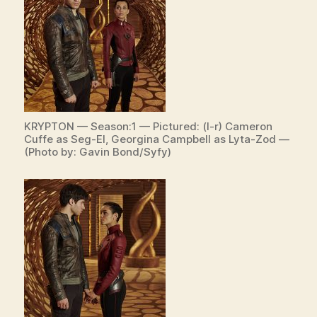
KRYPTON — Season:1 — Pictured: (l-r) Cameron
Cuffe as Seg-El, Georgina Campbell as Lyta-Zod —
(Photo by: Gavin Bond/Syfy)