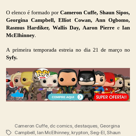
O elenco é formado por
Cameron Cuffe, Shaun Sipos,
Georgina Campbell, Elliot Cowan, Ann Ogbomo,
Rasmus Hardiker, Wallis Day, Aaron Pierre
e
Ian
McElhinney
.
A primeira temporada estreia no dia 21 de março no
Syfy.
Cameron Cuffe
,
dc comics
,
destaques
,
Georgina
Campbell
,
Ian McElhinney
,
krypton
,
Seg-El
,
Shaun
Tags