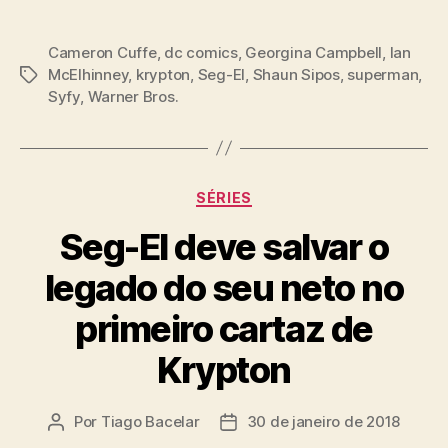
Cameron Cuffe
,
dc comics
,
Georgina Campbell
,
Ian
McElhinney
,
krypton
,
Seg-El
,
Shaun Sipos
,
superman
,
Tags
Syfy
,
Warner Bros.
Categorias
SÉRIES
Seg-El deve salvar o
legado do seu neto no
primeiro cartaz de
Krypton
Por
Tiago Bacelar
30 de janeiro de 2018
Autor
Data
do
de