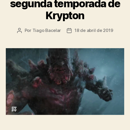
segunda temporada de
Krypton
Por
Tiago Bacelar
18 de abril de 2019
Autor
Data
do
de
post
publicação