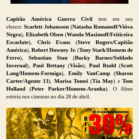
Capitão América Guerra Civil
tem em seu
elenco:
Scarlett Johansson
(
Natasha Romanoff/Viúva
Negra
),
Elizabeth Olsen
(
Wanda Maximoff/Feiticeira
Escarlate
),
Chris Evans
(
Steve Rogers/Capitão
América
),
Robert Downey Jr.
(
Tony Stark/Homem de
Ferro
),
Sebastian Stan
(
Bucky Barnes/Soldado
Invernal
),
Paul Bettany
(
Visão
),
Paul Rudd
(
Scott
Lang/Homem-Formiga
),
Emily VanCamp
(
Sharon
Carter/Agente 13
),
Marisa Tomei
(
Tia May
) e
Tom
Holland
(
Peter Parker/Homem-Aranha
). O filme
estreia nos cinemas no dia 28 de abril.