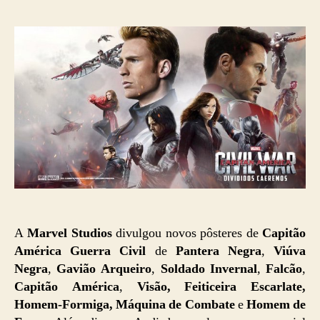
post
publicação
A
Marvel Studios
divulgou novos pôsteres de
Capitão
América Guerra Civil
de
Pantera Negra
,
Viúva
Negra
,
Gavião Arqueiro
,
Soldado Invernal
,
Falcão
,
Capitão América
,
Visão, Feiticeira Escarlate,
Homem-Formiga,
Máquina de Combate
e
Homem de