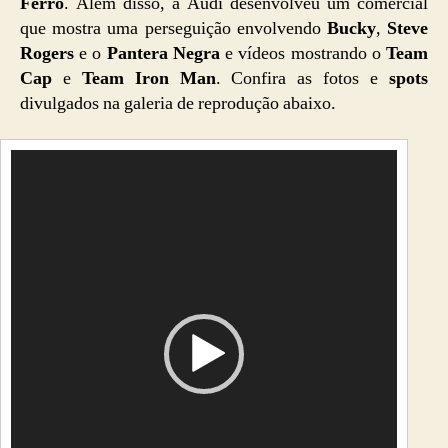
Ferro
. Além disso, a Audi desenvolveu um comercial
que mostra uma perseguição envolvendo
Bucky
,
Steve
Rogers
e o
Pantera Negra
e vídeos mostrando o
Team
Cap
e
Team Iron Man
. Confira as fotos e
spots
divulgados na galeria de reprodução abaixo.
T
o
c
a
d
o
r
d
e
v
í
d
e
o