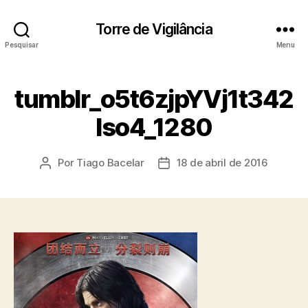
Torre de Vigilância
Pesquisar
Menu
tumblr_o5t6zjpYVj1t342
lso4_1280
Por
Tiago Bacelar
18 de abril de 2016
Autor
Data
do
de
post
publicação