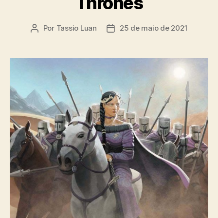
Thrones
Por
Tassio Luan
25 de maio de 2021
Autor
Data
do
de
post
publicação