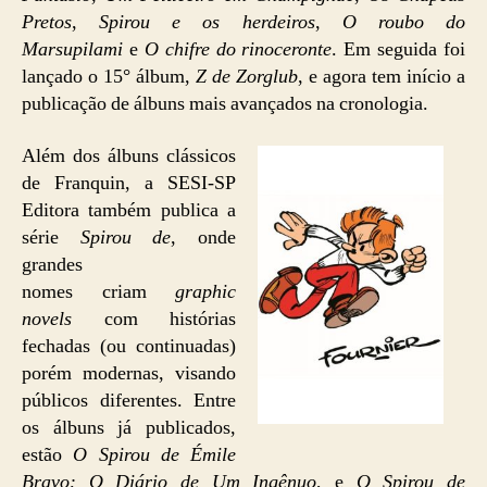
Pretos
,
Spirou e os herdeiros
,
O roubo do
Marsupilami
e
O chifre do rinoceronte
. Em seguida foi
lançado o 15° álbum,
Z de Zorglub
, e agora tem início a
publicação de álbuns mais avançados na cronologia.
Além dos álbuns clássicos
de Franquin, a SESI-SP
Editora também publica a
série
Spirou de
, onde
grandes
nomes criam
graphic
novels
com histórias
fechadas (ou continuadas)
porém modernas, visando
públicos diferentes. Entre
os álbuns já publicados,
estão
O Spirou de Émile
Bravo: O Diário de Um Ingênuo
, e
O Spirou de