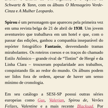
Schwartz & Yann
, com os álbuns
O Mensageiro Verde-
Cinza
e
A Mulher Leopardo
.
Spirou
é um personagem que apareceu pela primeira vez
em uma revista belga de 21 de abril de
1938
. Um jovem
aventureiro que trabalhava em um hotel e que, com o
passar das edições, ganhou a companhia inseparável do
repórter fotográfico
Fantasio
, desvendando tramas
mirabolantes. Os roteiros coesos e os traços do chamado
Estilo Atômico – grande rival de “Tintim” de Hergé e da
Linha Clara – trouxeram popularidade aos trabalhos,
conquistando fãs ao redor do mundo. Os álbuns podem
ser lidos fora de ordem, apesar de haver um senso
mínimo de cronologia.
Em seu catálogo a SESI-SP possui outras séries
europeias como
Gus
,
Valerian
,
Spirou de
,
Verões
Felizes
,
Valentine
e a mais recente
Blacksad
. Por