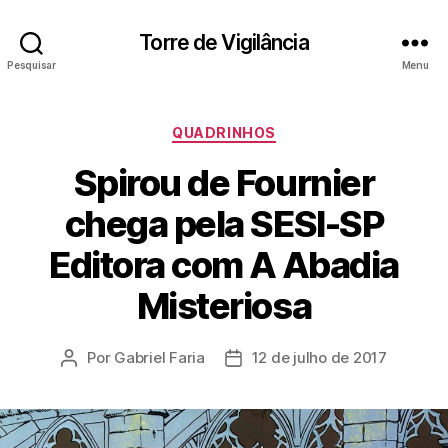
Torre de Vigilância
Pesquisar
Menu
Categorias
QUADRINHOS
Spirou de Fournier
chega pela SESI-SP
Editora com A Abadia
Misteriosa
Por
Gabriel Faria
12 de julho de 2017
Autor
Data
do
de
post
publicação