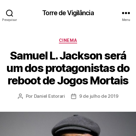
Torre de Vigilância
Pesquisar
Menu
Categorias
CINEMA
Samuel L. Jackson será
um dos protagonistas do
reboot de Jogos Mortais
Por
Daniel Estorari
9 de julho de 2019
Autor
Data
do
de
post
publicação