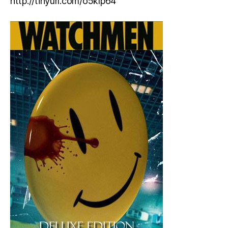
http://tinyurl.com/o5klp64