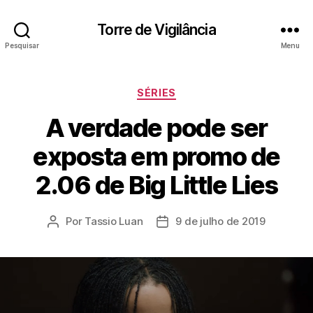
Torre de Vigilância
Pesquisar
Menu
Categorias
SÉRIES
A verdade pode ser
exposta em promo de
2.06 de Big Little Lies
Por
Tassio Luan
9 de julho de 2019
Autor
Data
do
de
post
publicação