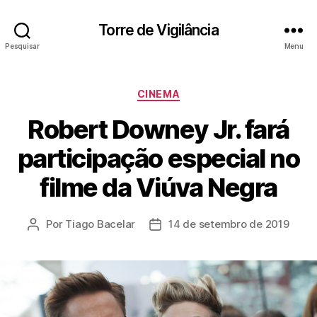
Torre de Vigilância
Pesquisar
Menu
Categorias
CINEMA
Robert Downey Jr. fará
participação especial no
filme da Viúva Negra
Por
Tiago Bacelar
14 de setembro de 2019
Autor
Data
do
de
post
publicação