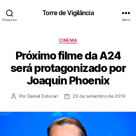
Torre de Vigilância
Pesquisar
Menu
Categorias
CINEMA
Próximo filme da A24
será protagonizado por
Joaquin Phoenix
Por
Daniel Estorari
20 de setembro de 2019
Autor
Data
do
de
post
publicação