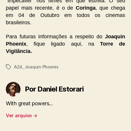
”impecável” nos filmes em que estrela. O seu
papel mais recente, é o de
Coringa
, que chega
em 04 de Outubro em todos os cinemas
brasileiros.
Para futuras informações a respeito do
Joaquin
Phoenix
, fique ligado aqui, na
Torre de
Vigilância.
A24
,
Joaquin Phoenix
Tags
Por Daniel Estorari
With great powers...
Ver arquivo
→