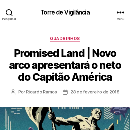
Torre de Vigilância
Pesquisar
Menu
Categorias
QUADRINHOS
Promised Land | Novo
arco apresentará o neto
do Capitão América
Por
Ricardo Ramos
28 de fevereiro de 2018
Autor
Data
do
de
post
publicação