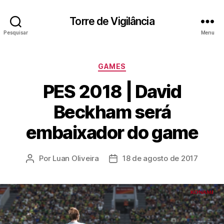
Torre de Vigilância
Pesquisar
Menu
Categorias
GAMES
PES 2018 | David
Beckham será
embaixador do game
Por
Luan Oliveira
18 de agosto de 2017
Autor
Data
do
de
post
publicação