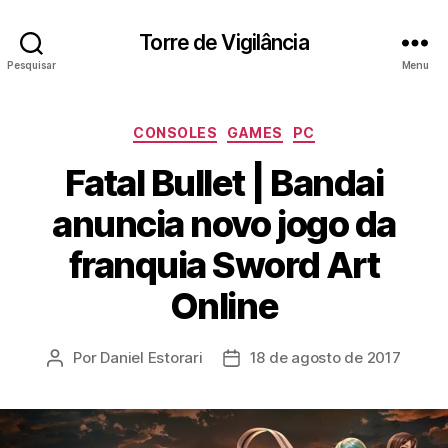
Torre de Vigilância
Pesquisar
Menu
Categorias
CONSOLES
GAMES
PC
Fatal Bullet | Bandai
anuncia novo jogo da
franquia Sword Art
Online
Por
Daniel Estorari
18 de agosto de 2017
Autor
Data
do
de
post
publicação