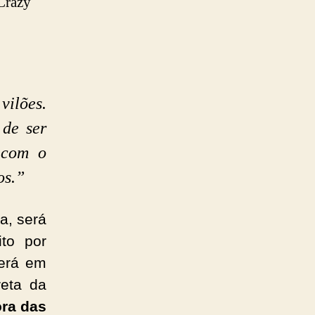
Crazy
vilões.
de ser
 com o
os.”
a, será
ito por
erá em
reta da
ora das