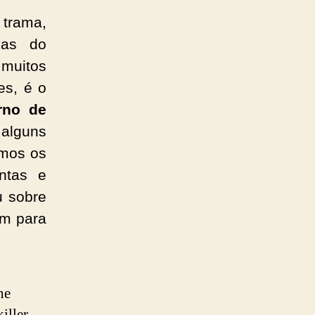
 trama,
das do
muitos
es, é o
rno de
lguns
emos os
ntas e
u sobre
am para
he
iller.