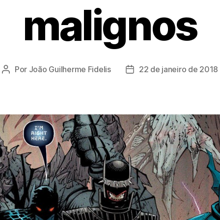
malignos
Por
João Guilherme Fidelis
22 de janeiro de 2018
Autor
Data
do
de
post
publicação