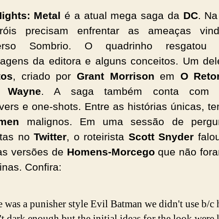
ights: Metal
é a atual mega saga da
DC
. Na
róis precisam enfrentar as ameaças vin
verso Sombrio. O quadrinho resgatou 
agens da editora e alguns conceitos. Um del
tos
, criado por
Grant
Morrison
em
O Reto
e Wayne
. A saga também conta com a
vers e one-shots. Entre as histórias únicas, t
tmen
malignos. Em uma sessão de pergu
stas no
Twitter
, o roteirista
Scott Snyder
falo
as versões de
Homens-Morcego
que não for
inas. Confira:
 was a punisher style Evil Batman we didn't use b/c 
t dark enough but the initial ideas for the look were k