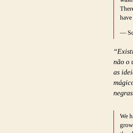
There
have
— Sc
“Exist
não o 
as idei
mágico
negras
We h
grown