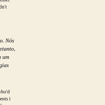
dn't
o. Nós
etanto,
ia um
gias
who'd
ents i