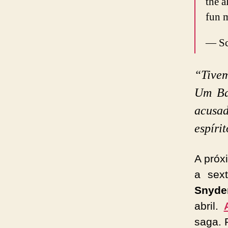
the 
fun 
— Sc
“Tivem
Um Ba
acusa
espíri
A próx
a sex
Snyde
abril.
saga. 