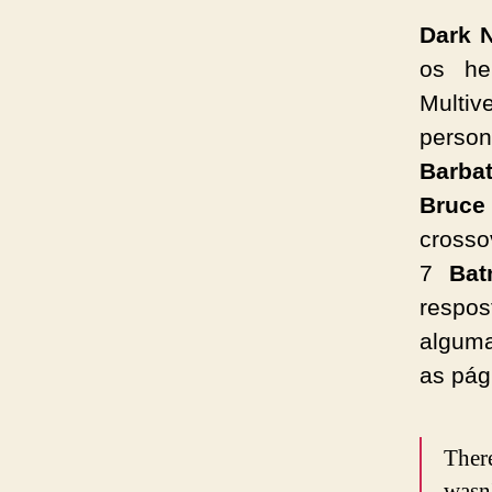
Dark N
os he
Multi
person
Barba
Bruc
crosso
7
Ba
respo
algum
as pág
There
wasn'