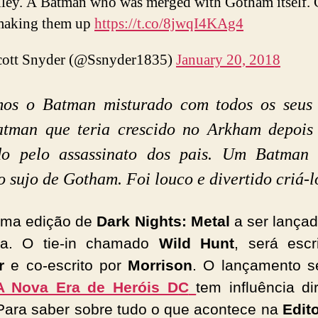
alley. A Batman who was merged with Gotham itself. 
making them up
https://t.co/8jwqI4KAg4
ott Snyder (@Ssnyder1835)
January 20, 2018
os o Batman misturado com todos os seus 
tman que teria crescido no Arkham depois 
do pelo assassinato dos pais. Um Batman
to sujo de Gotham. Foi louco e divertido criá-l
ima edição de
Dark Nights: Metal
a ser lançad
ta. O tie-in chamado
Wild
Hunt
, será escr
r
e co-escrito por
Morrison
. O lançamento s
A Nova Era de Heróis DC
tem influência di
Para saber sobre tudo o que acontece na
Edit