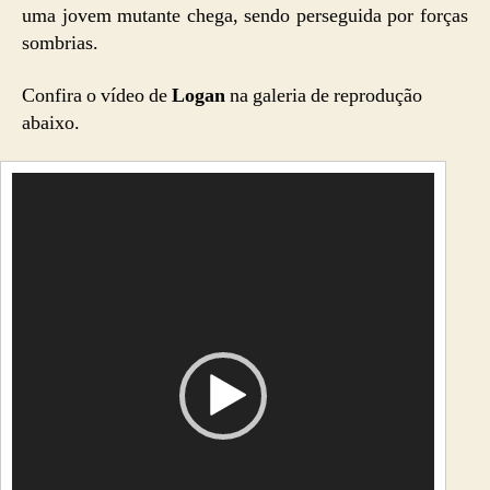
uma jovem mutante chega, sendo perseguida por forças
sombrias.
Confira o vídeo de
Logan
na galeria de reprodução
abaixo.
T
o
c
a
d
o
r
d
e
v
í
d
e
o