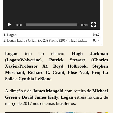
00:00
00:00
1.
Logan
0:47
2.
Logan Laura s Origin (X-23) Promo (2017) Hugh Jackman Laura s Claws (HD)
0:47
Logan
tem no elenco:
Hugh Jackman
(
Logan/Wolverine
),
Patrick Stewart
(
Charles
Xavier/Professor X
),
Boyd Holbrook, Stephen
Merchant, Richard E. Grant, Elise Neal, Eriq La
Salle
e
Cynthia LeBlanc
.
A direção é de
James Mangold
com roteiro de
Michael
Green
e
David James Kelly
.
Logan
estreia no dia 2 de
março de 2017 nos cinemas brasileiros.