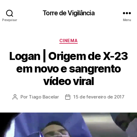
Torre de Vigilância
Pesquisar
Menu
Categorias
CINEMA
Logan | Origem de X-23
em novo e sangrento
vídeo viral
Por
Tiago Bacelar
15 de fevereiro de 2017
Autor
Data
do
de
post
publicação