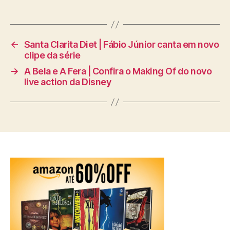
←
Santa Clarita Diet | Fábio Júnior canta em novo
clipe da série
→
A Bela e A Fera | Confira o Making Of do novo
live action da Disney