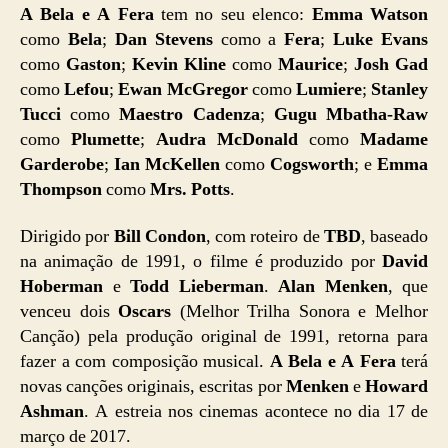
A Bela e A Fera
tem no seu elenco:
Emma Watson
como
Bela
;
Dan Stevens
como a
Fera
;
Luke Evans
como
Gaston
;
Kevin Kline
como
Maurice
;
Josh Gad
como
Lefou
;
Ewan McGregor
como
Lumiere
;
Stanley
Tucci
como
Maestro Cadenza
;
Gugu Mbatha-Raw
como
Plumette
;
Audra McDonald
como
Madame
Garderobe
;
Ian McKellen
como
Cogsworth
; e
Emma
Thompson
como
Mrs. Potts
.
Dirigido por
Bill Condon
, com roteiro de
TBD
, baseado
na animação de 1991, o filme é produzido por
David
Hoberman
e
Todd Lieberman
.
Alan Menken
, que
venceu dois
Oscars
(Melhor Trilha Sonora e Melhor
Canção) pela produção original de 1991, retorna para
fazer a com composição musical.
A Bela e A Fera
terá
novas canções originais, escritas por
Menken
e
Howard
Ashman
. A estreia nos cinemas acontece no dia 17 de
março de 2017.