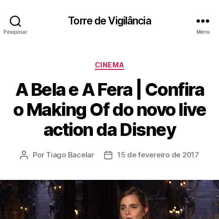
Torre de Vigilância
Pesquisar
Menu
Categorias
CINEMA
A Bela e A Fera | Confira
o Making Of do novo live
action da Disney
Por
Tiago Bacelar
15 de fevereiro de 2017
Autor
Data
do
de
post
publicação