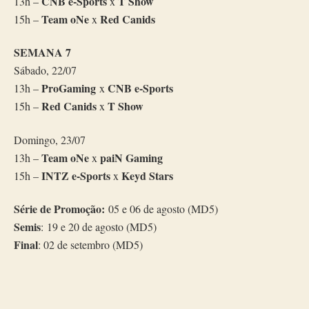
CNB e-Sports
T Show
13h –
x
Team oNe
Red Canids
15h –
x
SEMANA 7
Sábado, 22/07
ProGaming
CNB e-Sports
13h –
x
Red Canids
T Show
15h –
x
Domingo, 23/07
Team oNe
paiN Gaming
13h –
x
INTZ e-Sports
Keyd Stars
15h –
x
Série de Promoção:
05 e 06 de agosto (MD5)
Semis
: 19 e 20 de agosto (MD5)
Final
: 02 de setembro (MD5)