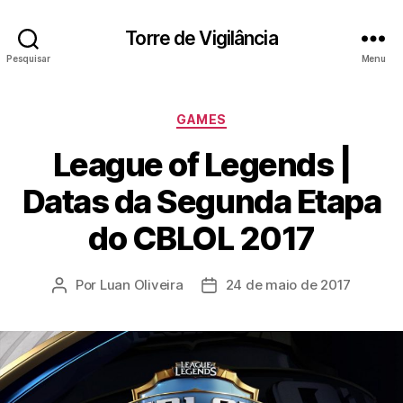
Torre de Vigilância
Pesquisar
Menu
Categorias
GAMES
League of Legends |
Datas da Segunda Etapa
do CBLOL 2017
Por
Luan Oliveira
24 de maio de 2017
Autor
Data
do
de
post
publicação