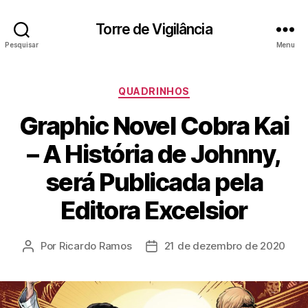
Torre de Vigilância
Pesquisar
Menu
Categorias
QUADRINHOS
Graphic Novel Cobra Kai
– A História de Johnny,
será Publicada pela
Editora Excelsior
Por
Ricardo Ramos
21 de dezembro de 2020
Autor
Data
do
de
post
publicação