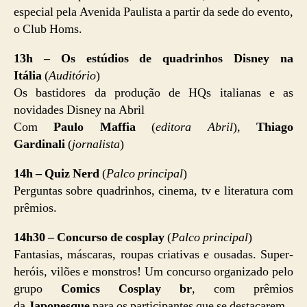
especial pela Avenida Paulista a partir da sede do evento,
o Club Homs.
13h – Os estúdios de quadrinhos Disney na
Itália
(
Auditório
)
Os bastidores da produção de HQs italianas e as
novidades Disney na Abril
Com
Paulo Maffia
(
editora Abril
),
Thiago
Gardinali
(
jornalista
)
14h – Quiz Nerd
(
Palco principal
)
Perguntas sobre quadrinhos, cinema, tv e literatura com
prêmios.
14h30 – Concurso de cosplay
(
Palco principal
)
Fantasias, máscaras, roupas criativas e ousadas. Super-
heróis, vilões e monstros! Um concurso organizado pelo
grupo
Comics Cosplay br
, com prêmios
da
Japonesque
para os participantes que se destacarem.