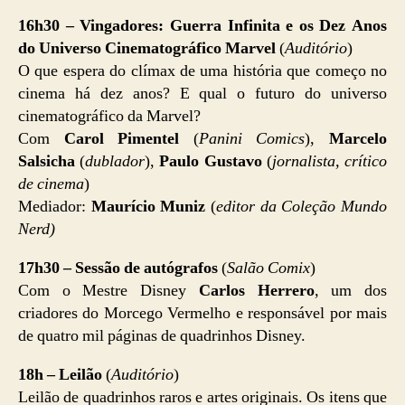
16h30 – Vingadores: Guerra Infinita e os Dez Anos
do Universo Cinematográfico Marvel
(
Auditório
)
O que espera do clímax de uma história que começo no
cinema há dez anos? E qual o futuro do universo
cinematográfico da Marvel?
Com
Carol Pimentel
(
Panini Comics
),
Marcelo
Salsicha
(
dublador
),
Paulo Gustavo
(
jornalista, crítico
de cinema
)
Mediador:
Maurício Muniz
(
editor da Coleção Mundo
Nerd)
17h30 – Sessão de autógrafos
(
Salão Comix
)
Com o Mestre Disney
Carlos Herrero
, um dos
criadores do Morcego Vermelho e responsável por mais
de quatro mil páginas de quadrinhos Disney.
18h – Leilão
(
Auditório
)
Leilão de quadrinhos raros e artes originais. Os itens que