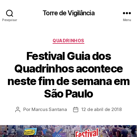
Torre de Vigilância
Pesquisar
Menu
Categorias
QUADRINHOS
Festival Guia dos
Quadrinhos acontece
neste fim de semana em
São Paulo
Por
Marcus Santana
12 de abril de 2018
Autor
Data
do
de
post
publicação