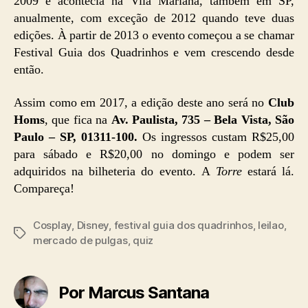
2009 e acontecia na Vila Mariana, também em SP,
anualmente, com exceção de 2012 quando teve duas
edições. À partir de 2013 o evento começou a se chamar
Festival Guia dos Quadrinhos e vem crescendo desde
então.
Assim como em 2017, a edição deste ano será no
Club
Homs
, que fica na
Av. Paulista, 735 – Bela Vista, São
Paulo – SP, 01311-100.
Os ingressos custam R$25,00
para sábado e R$20,00 no domingo e podem ser
adquiridos na bilheteria do evento. A
Torre
estará lá.
Compareça!
Cosplay
,
Disney
,
festival guia dos quadrinhos
,
leilao
,
Tags
mercado de pulgas
,
quiz
Por Marcus Santana