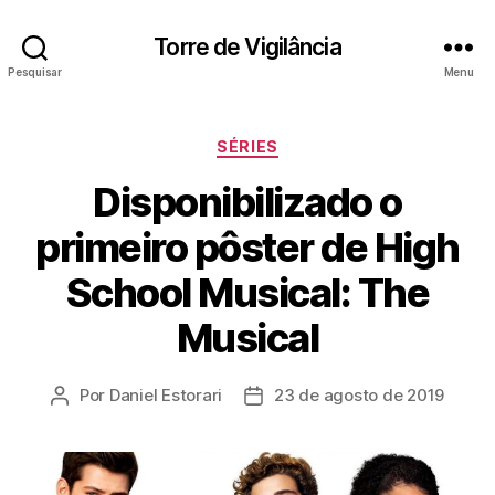
Torre de Vigilância
Pesquisar
Menu
Categorias
SÉRIES
Disponibilizado o
primeiro pôster de High
School Musical: The
Musical
Por
Daniel Estorari
23 de agosto de 2019
Autor
Data
do
de
post
publicação