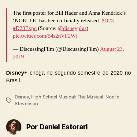
The first poster for Bill Hader and Anna Kendrick’s
‘NOELLE’ has been officially released.
#D23
#D23Expo
(Source:
@disneyplus
)
pic.twitter.com/54s2nVF2Wr
— DiscussingFilm (@DiscussingFilm)
August 23,
2019
Disney
+ chega no segundo semestre de 2020 no
Brasil.
Disney
,
High School Musical: The Musical
,
Noelle
Tags
Stevenson
Por Daniel Estorari