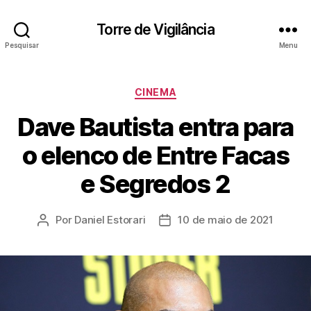
Torre de Vigilância
Pesquisar
Menu
Categorias
CINEMA
Dave Bautista entra para
o elenco de Entre Facas
e Segredos 2
Por
Daniel Estorari
10 de maio de 2021
Autor
Data
do
de
post
publicação