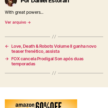
Por Daniel Estorari
With great powers...
Ver arquivo
→
←
Love, Death & Robots Volume II ganha novo
teaser frenético, assista
→
FOX cancela Prodigal Son após duas
temporadas