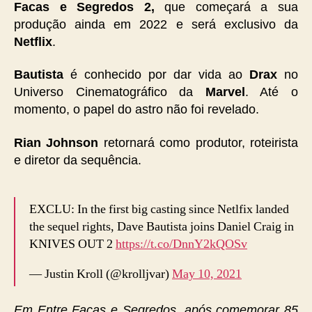
Facas e Segredos 2,
que começará a sua
produção ainda em 2022 e será exclusivo da
Netflix
.
Bautista
é conhecido por dar vida ao
Drax
no
Universo Cinematográfico da
Marvel
. Até o
momento, o papel do astro não foi revelado.
Rian Johnson
retornará como produtor, roteirista
e diretor da sequência.
EXCLU: In the first big casting since Netlfix landed
the sequel rights, Dave Bautista joins Daniel Craig in
KNIVES OUT 2
https://t.co/DnnY2kQOSv
— Justin Kroll (@krolljvar)
May 10, 2021
Em Entre Facas e Segredos, após comemorar 85