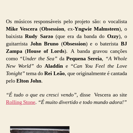
Os músicos responsáveis pelo projeto são: o vocalista
Mike Vescera
(
Obsession
, ex-
Yngwie Malmsteen
), o
baixista
Rudy Sarzo
(que era da banda do
Ozzy
), o
guitarrista
John Bruno
(
Obsession
) e o baterista
BJ
Zampa
(
House of Lords
). A banda gravou canções
como
“Under the Sea”
da
Pequena Sereia
,
“A Whole
New World”
do
Aladdin
e
“Can You Feel the Love
Tonight”
tema do
Rei Leão
, que originalmente é cantada
pelo
Elton John
.
“É tudo o que eu cresci vendo”
, disse Vescera ao site
Rolling Stone
.
“É muito divertido e todo mundo adora!”