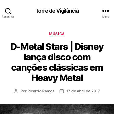
Torre de Vigilância
Pesquisar
Menu
Categorias
MÚSICA
D-Metal Stars | Disney
lança disco com
canções clássicas em
Heavy Metal
Por
Ricardo Ramos
17 de abril de 2017
Autor
Data
do
de
post
publicação