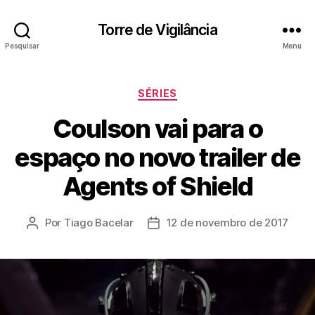
Torre de Vigilância
Pesquisar
Menu
Categorias
SÉRIES
Coulson vai para o
espaço no novo trailer de
Agents of Shield
Por
Tiago Bacelar
12 de novembro de 2017
Autor
Data
do
de
post
publicação