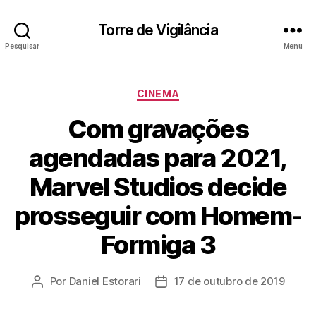
Torre de Vigilância
Pesquisar
Menu
Categorias
CINEMA
Com gravações
agendadas para 2021,
Marvel Studios decide
prosseguir com Homem-
Formiga 3
Por
Daniel Estorari
17 de outubro de 2019
Autor
Data
do
de
post
publicação