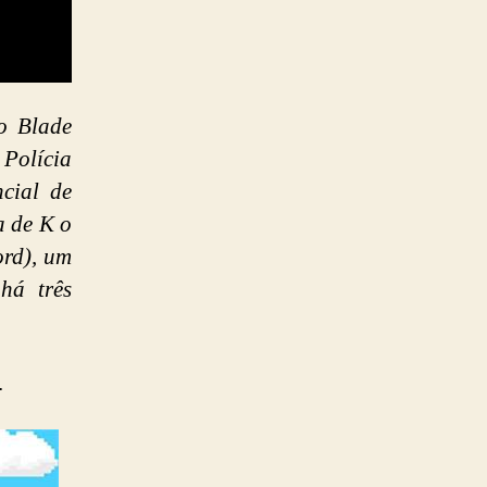
o Blade
 Polícia
cial de
a de K o
ord), um
há três
.