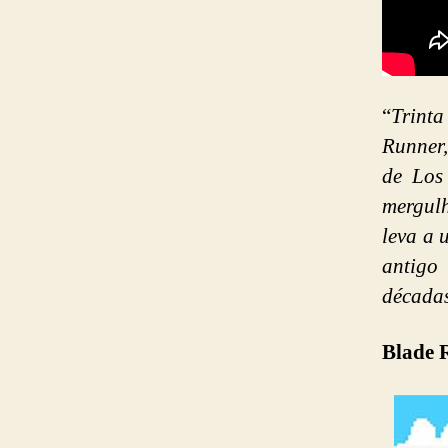
“
Trint
Runner,
de Los
mergulh
leva a 
antigo
década
Blade 