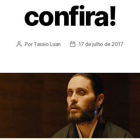
confira!
Por
Tassio Luan
17 de julho de 2017
Autor
Data
do
de
post
publicação