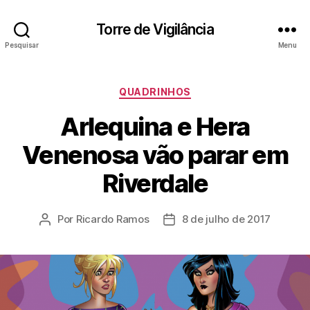
Torre de Vigilância
Pesquisar
Menu
Categorias
QUADRINHOS
Arlequina e Hera
Venenosa vão parar em
Riverdale
Por
Ricardo Ramos
8 de julho de 2017
Autor
Data
do
de
post
publicação