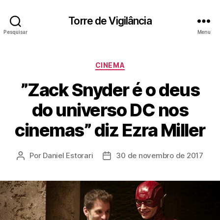
Torre de Vigilância
Pesquisar
Menu
Categorias
CINEMA
”Zack Snyder é o deus
do universo DC nos
cinemas” diz Ezra Miller
Por
Daniel Estorari
30 de novembro de 2017
Autor
Data
do
de
post
publicação