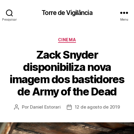
Torre de Vigilância
Pesquisar
Menu
Categorias
CINEMA
Zack Snyder
disponibiliza nova
imagem dos bastidores
de Army of the Dead
Por
Daniel Estorari
12 de agosto de 2019
Autor
Data
do
de
post
publicação