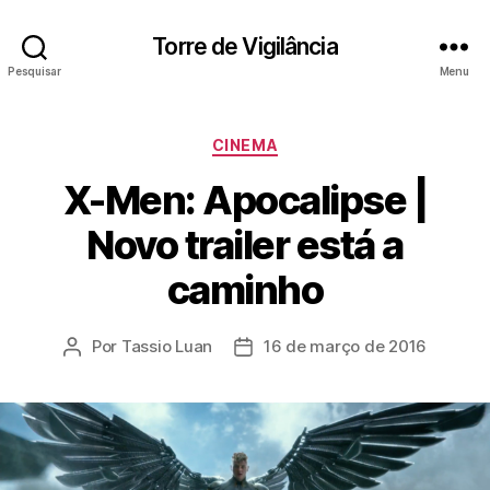
Torre de Vigilância
Pesquisar
Menu
Categorias
CINEMA
X-Men: Apocalipse |
Novo trailer está a
caminho
Por
Tassio Luan
16 de março de 2016
Autor
Data
do
de
post
publicação