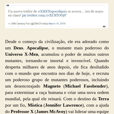
Desde o começo da civilização, ele era adorado como
um
Deus
.
Apocalipse
, o mutante mais poderoso do
Universo X-Men
, acumulou o poder de muitos outros
mutantes, tornando-se imortal e invencível. Quando
desperta milhares de anos depois, ele fica desiludido
com o mundo que encontra nos dias de hoje, e recruta
um poderoso grupo de mutantes poderosos, incluindo
um desencorajado
Magneto
(
Michael Fassbender
),
para exterminar a raça humana e criar uma nova ordem
mundial, pela qual ele reinará. Com o destino da
Terra
por um fio,
Mística
(
Jennifer Lawrence
), com a ajuda
do
Professor X
(
James McAvoy
) vai liderar uma equipe