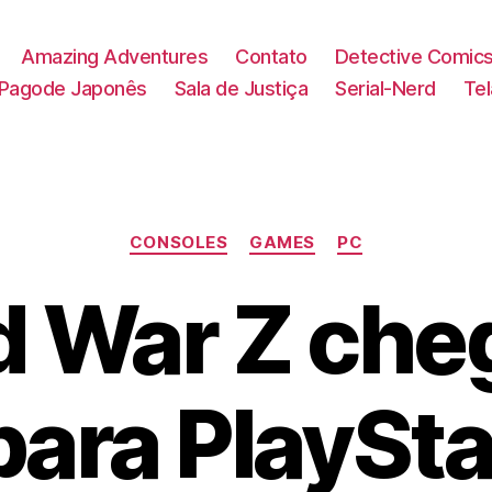
Amazing Adventures
Contato
Detective Comic
Pagode Japonês
Sala de Justiça
Serial-Nerd
Te
Categorias
CONSOLES
GAMES
PC
d War Z che
ara PlaySta