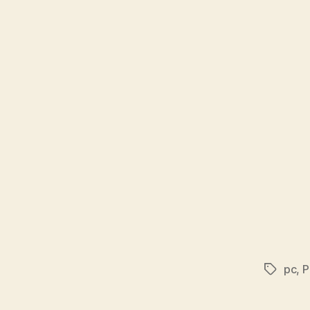
pc
,
P
Tags