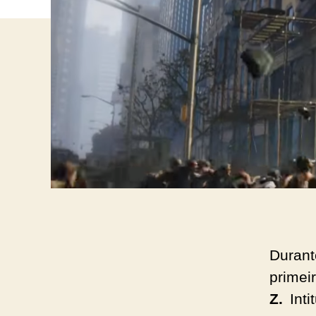
Duran
prime
Z.
Int