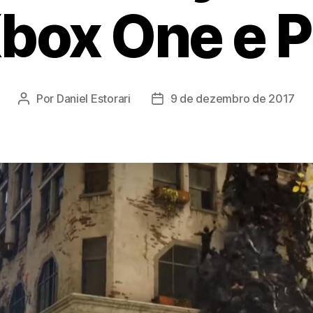
box One e 
Por
Daniel Estorari
9 de dezembro de 2017
Autor
Data
do
de
post
publicação