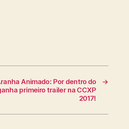
anha Animado: Por dentro do
→
anha primeiro trailer na CCXP
2017!