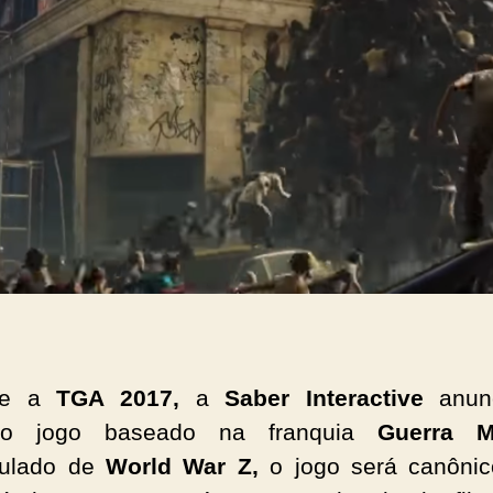
te a
TGA 2017,
a
Saber Interactive
anun
iro jogo baseado na franquia
Guerra M
itulado de
World War Z,
o jogo será canôni