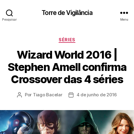
Torre de Vigilância
Pesquisar
Menu
Categorias
SÉRIES
Wizard World 2016 |
Stephen Amell confirma
Crossover das 4 séries
Por
Tiago Bacelar
4 de junho de 2016
Autor
Data
do
de
post
publicação