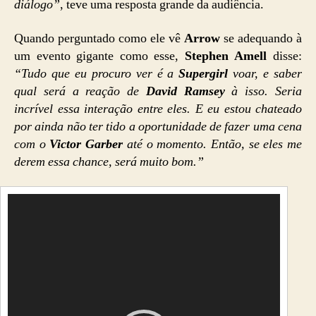
diálogo”
, teve uma resposta grande da audiência.
Quando perguntado como ele vê
Arrow
se adequando à
um evento gigante como esse,
Stephen Amell
disse:
“Tudo que eu procuro ver é a
Supergirl
voar, e saber
qual será a reação de
David Ramsey
à isso. Seria
incrível essa interação entre eles. E eu estou chateado
por ainda não ter tido a oportunidade de fazer uma cena
com o
Victor Garber
até o momento. Então, se eles me
derem essa chance, será muito bom.”
T
o
c
a
d
o
r
d