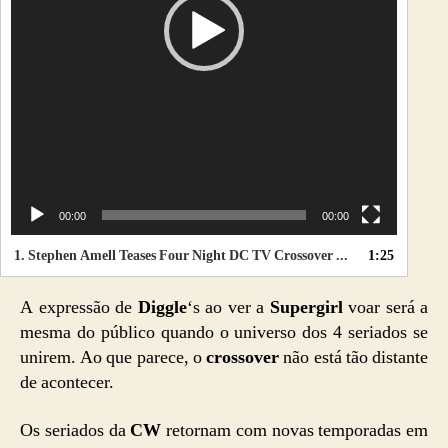
e
v
í
d
e
o
00:00
00:00
1.
Stephen Amell Teases Four Night DC TV Crossover Event
1:25
A expressão de
Diggle
‘s ao ver a
Supergirl
voar será a
mesma do público quando o universo dos 4 seriados se
unirem. Ao que parece, o
crossover
não está tão distante
de acontecer.
Os seriados da
CW
retornam com novas temporadas em