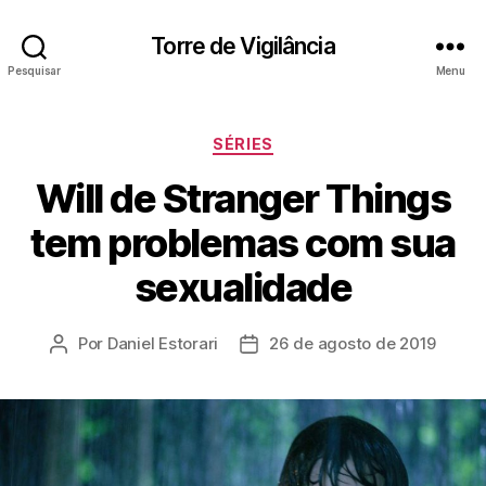
Torre de Vigilância
Pesquisar
Menu
Categorias
SÉRIES
Will de Stranger Things
tem problemas com sua
sexualidade
Por
Daniel Estorari
26 de agosto de 2019
Autor
Data
do
de
post
publicação