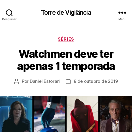
Torre de Vigilância
Pesquisar
Menu
Categorias
SÉRIES
Watchmen deve ter
apenas 1 temporada
Por
Daniel Estorari
8 de outubro de 2019
Autor
Data
do
de
post
publicação