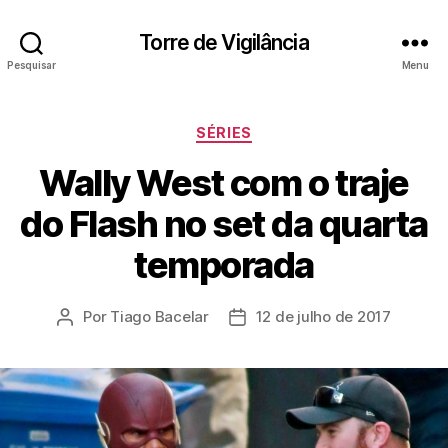
Torre de Vigilância
Pesquisar
Menu
Categorias
SÉRIES
Wally West com o traje
do Flash no set da quarta
temporada
Por
Tiago Bacelar
12 de julho de 2017
Autor
Data
do
de
post
publicação