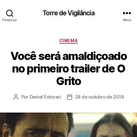
Torre de Vigilância
Pesquisar
Menu
Categorias
CINEMA
Você será amaldiçoado
no primeiro trailer de O
Grito
Por
Daniel Estorari
28 de outubro de 2019
Autor
Data
do
de
post
publicação