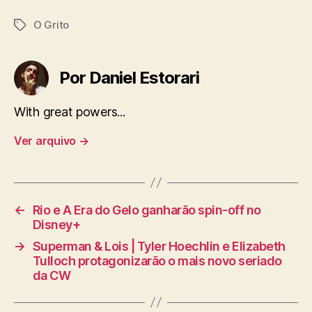
O Grito
Tags
Por Daniel Estorari
With great powers...
Ver arquivo
→
←
Rio e A Era do Gelo ganharão spin-off no
Disney+
→
Superman & Lois | Tyler Hoechlin e Elizabeth
Tulloch protagonizarão o mais novo seriado
da CW