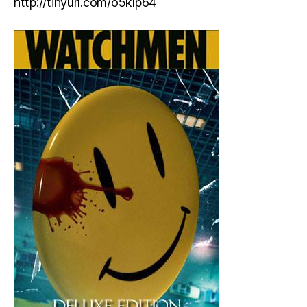
http://tinyurl.com/o5klp64