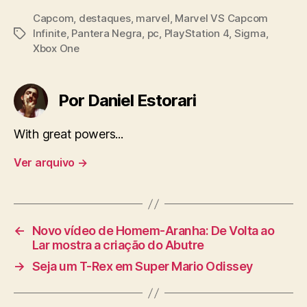
Capcom
,
destaques
,
marvel
,
Marvel VS Capcom
Infinite
,
Pantera Negra
,
pc
,
PlayStation 4
,
Sigma
,
Tags
Xbox One
Por Daniel Estorari
With great powers...
Ver arquivo
→
←
Novo vídeo de Homem-Aranha: De Volta ao
Lar mostra a criação do Abutre
→
Seja um T-Rex em Super Mario Odissey