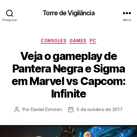
Torre de Vigilância
Pesquisar
Menu
Categorias
CONSOLES
GAMES
PC
Veja o gameplay de
Pantera Negra e Sigma
em Marvel vs Capcom:
Infinite
Por
Daniel Estorari
5 de outubro de 2017
Autor
Data
do
de
post
publicação