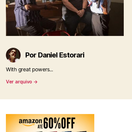
Por Daniel Estorari
With great powers...
Ver arquivo
→