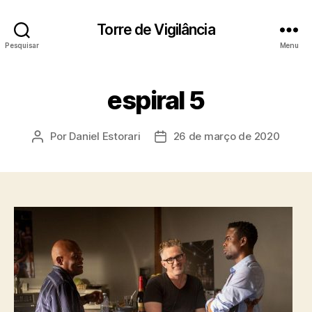
Torre de Vigilância
Pesquisar
Menu
espiral 5
Por
Daniel Estorari
26 de março de 2020
Autor
Data
do
de
post
publicação