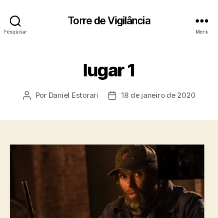
Torre de Vigilância
Pesquisar
Menu
lugar 1
Por
Daniel Estorari
18 de janeiro de 2020
Autor
Data
do
de
post
publicação