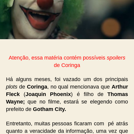
Atenção, essa matéria contém possíveis
spoilers
de Coringa
Há alguns meses, foi vazado um dos principais
plots
de
Coringa
, no qual mencionava que
Arthur
Fleck
(
Joaquin Phoenix
) é filho de
Thomas
Wayne;
que no filme, estará se elegendo como
prefeito de
Gotham City.
Entretanto, muitas pessoas ficaram com pé atrás
quanto a veracidade da informação, uma vez que