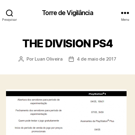
Torre de Vigilância
Pesquisar
Menu
THE DIVISION PS4
Por
Luan Oliveira
4 de maio de 2017
Autor
Data
do
de
post
publicação