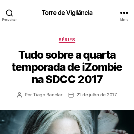
Torre de Vigilância
Pesquisar
Menu
Categorias
SÉRIES
Tudo sobre a quarta
temporada de iZombie
na SDCC 2017
Por
Tiago Bacelar
21 de julho de 2017
Autor
Data
do
de
post
publicação